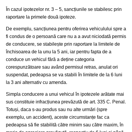
În cazul ipotezelor nr. 3 – 5, sancțiunile se stabilesc prin
raportare la primele două ipoteze.
De exemplu, sancțiunea pentru oferirea vehiculului spre a
fi condus de o persoană care nu a a avut niciodată permis
de conducere, se stabilește prin raportare la limitele de
închisoarea de la unu la 5 ani, iar pentru fapta de a
conduce un vehicul fără a deține categoria
corespunzătoare sau având permisul retras, anulat ori
suspendat, pedeapsa se va stabili în limitele de la 6 luni
la 3 ani alternativ cu amenda.
Simpla conducere a unui vehicul în ipotezele arătate mai
sus constituie infracțiunea prevăzută de art. 335 C. Penal.
Totuși, daca s-au produs sau nu alte urmări (spre
exemplu, un accident), aceste circumstanțe fac ca
pedeapsa să fie stabilită către minim sau către maxim, în