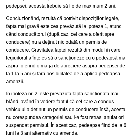
pedepsei, aceasta trebuie să fie de maximum 2 ani.
Concluzionând, rezultă că potrivit dispozițiilor legale,
fapta mai gravă este cea prevăzută la ipoteza 1, atunci
când conducătorul (după caz, cel care a oferit spre
conducere) nu a deținut niciodată un permis de
conducere. Gravitatea faptei rezultă din modul în care
legiuitorul a înțeles să o sancționeze cu o pedeapsă mai
aspră, oferind o marjă de apreciere asupra pedepsei de
la 1 la 5 ani și fără posibilitatea de a aplica pedeapsa
amenzii.
În ipoteza nr. 2, este prevăzută fapta sancționată mai
blând, având în vedere faptul că cel care a condus
vehiculul a deținut un permis de conducere însă, acesta
nu corespundea categoriei sau i-a fost retras, anulat ori
suspendat permisul. În acest caz, pedeapsa fiind de la 6
luni la 3 ani alternativ cu amenda.