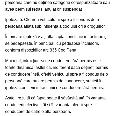
persoană care nu deținea categoria corespunzătoare sau
avea permisul retras, anulat ori suspendat
Ipoteza 5. Oferirea vehiculului spre a fi condus de o
persoană aflată sub influența alcoolului ori a drogurilor.
În oricare ipoteză v-ați afla, fapta constituie infracțiune și
se pedepsește, în principal, cu pedeapsa închisorii,
conform dispozițiilor art. 335 Cod Penal.
Mai mult, infracțiunea de conducere fără permis este
foarte dinamică, astfel că, indiferent dacă dețineți permis
de conducere însă, oferiți vehiculul spre a fi condus de o
persoană care nu are permis de conducere, sunteți în
ipoteza comiterii infracțiunii de conducere fără permis.
Astfel, rezultă că fapta poate fi săvârșită atât în varianta
conducerii efective cât și în varianta oferirii spre
conducere de către o altă persoană.