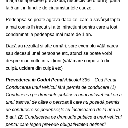
marja de apreciere prevăzută, respectiv de 6 luni și până
la 5 ani, în funcție de circumstanțele cauzei.
Pedeapsa se poate agrava dacă cel care a săvârșit fapta
a mai comis în trecut și alte infracțiuni pentru care a fost
condamnat la pedeapsa mai mare de 1 an.
Dacă au rezultat și alte urmări, spre exemplu vătămarea
sau decesul unei persoane etc, atunci se poate vorbi
despre mai multe infracțiuni (vătămare corporală din
culpă, ucidere din culpă etc)
Prevederea în Codul Penal
Articolul 335 – Cod Penal –
Conducerea unui vehicul fără permis de conducere (1)
Conducerea pe drumurile publice a unui autovehicul ori a
unui tramvai de către o persoană care nu posedă permis
de conducere se pedepsește cu închisoarea de la unu la
5 ani. (2) Conducerea pe drumurile publice a unui vehicul
pentru care legea prevede obligativitatea deținerii