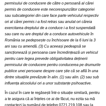
permisului de conducere de către o persoană al cărei
permis de conducere este necorespunzător categoriei
sau subcategoriei din care face parte vehiculul respectiv
ori al cărei permis i-a fost retras sau anulat ori căreia
exercitarea dreptului de a conduce i-a fost suspendată
sau care nu are dreptul de a conduce autovehicule în
România se pedepsește cu închisoare de la 6 luni la 3
ani sau cu amendă. (3) Cu aceeași pedeapsă se
sancționează și persoana care încredințează un vehicul
pentru care legea prevede obligativitatea deținerii
permisului de conducere pentru conducerea pe drumurile
publice unei persoane despre care știe că se află în una
dintre situațiile prevăzute în alin. (1) sau alin. (2) sau sub
influența alcoolului ori a unor substanțe psihoactive.
În cazul în care te regăsești într-o situație similară, pentru
a te asigura că ai înțeles ce ai de făcut, nu ezita sa mă
contactezi la numărul de telefon 0721.219.108 sau la