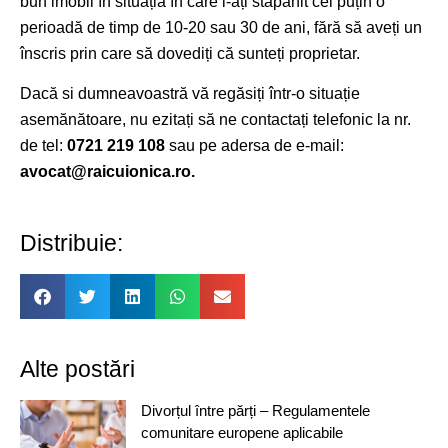
bun imobil în situația în care l-ați stăpânit cel puțin o
perioadă de timp de 10-20 sau 30 de ani, fără să aveți un
înscris prin care să dovediți că sunteți proprietar.
Dacă si dumneavoastră vă regăsiți într-o situație
asemănătoare, nu ezitați să ne contactați telefonic la nr.
de tel:
0721 219 108
sau pe adersa de e-mail:
avocat@raicuionica.ro.
Distribuie:
Alte postări
Divorțul între părți – Regulamentele
comunitare europene aplicabile