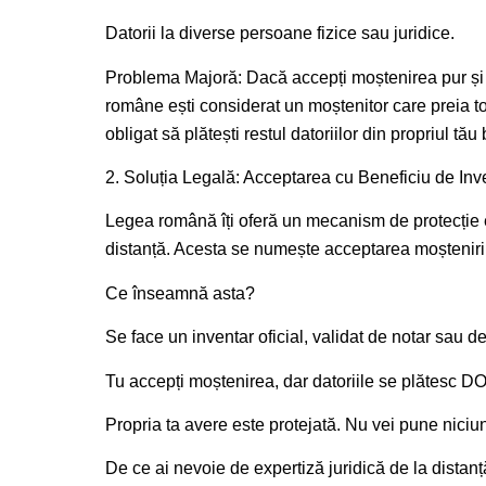
Datorii la diverse persoane fizice sau juridice.
Problema Majoră: Dacă accepți moștenirea pur și sim
române ești considerat un moștenitor care preia tot
obligat să plătești restul datoriilor din propriul tău 
2. Soluția Legală: Acceptarea cu Beneficiu de Inv
Legea română îți oferă un mecanism de protecție es
distanță. Acesta se numește acceptarea moștenirii
Ce înseamnă asta?
Se face un inventar oficial, validat de notar sau de 
Tu accepți moștenirea, dar datoriile se plătesc DOA
Propria ta avere este protejată. Nu vei pune niciun 
De ce ai nevoie de expertiză juridică de la distan