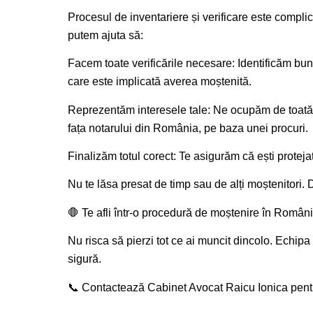
Procesul de inventariere și verificare este complic
putem ajuta să:
Facem toate verificările necesare: Identificăm bunu
care este implicată averea moștenită.
Reprezentăm interesele tale: Ne ocupăm de toată 
fața notarului din România, pe baza unei procuri.
Finalizăm totul corect: Te asigurăm că ești protejat 
Nu te lăsa presat de timp sau de alți moștenitori. D
🛑 Te afli într-o procedură de moștenire în Român
Nu risca să pierzi tot ce ai muncit dincolo. Echipa
sigură.
📞 Contactează Cabinet Avocat Raicu Ionica pentr