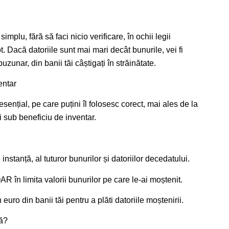
plu, fără să faci nicio verificare, în ochii legii
. Dacă datoriile sunt mai mari decât bunurile, vei fi
buzunar, din banii tăi câștigați în străinătate.
entar
ențial, pe care puțini îl folosesc corect, mai ales de la
 sub beneficiu de inventar.
instanță, al tuturor bunurilor și datoriilor decedatului.
R în limita valorii bunurilor pe care le-ai moștenit.
euro din banii tăi pentru a plăti datoriile moștenirii.
ță?