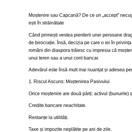
Moștenire sau Capcană? De ce un „accept” necuget
ești în străinătate
Când primești vestea pierderii unei persoane drag
de birocrație. Însă, decizia pe care o iei în privinț
români din diaspora trăiesc cu impresia că moșten
unui teren sau a unui cont bancar.
Adevărul este însă mult mai nuanțat și adesea peri
1. Riscul Ascuns: Moștenirea Pasivului
Orice moștenire are două părți: activul (bunurile) și 
Credite bancare neachitate.
Restanțe la utilități.
Taxe și impozite neplătite pe ani de zile.