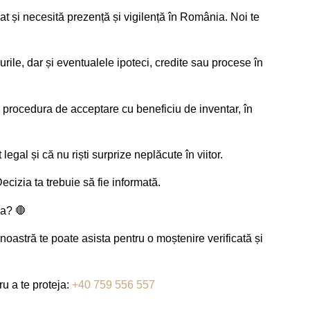
at și necesită prezență și vigilență în România. Noi te
rile, dar și eventualele ipoteci, credite sau procese în
procedura de acceptare cu beneficiu de inventar, în
legal și că nu riști surprize neplăcute în viitor.
ecizia ta trebuie să fie informată.
ia? 🛑
 noastră te poate asista pentru o moștenire verificată și
u a te proteja:
+40 759 556 557