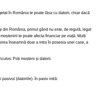
at în România te poate lăsa cu datorii, chiar dacă
i din România, primul gând nu este, de regulă, legat
a moștenirii te poate afecta financiar pe viață. Mulți
irea înseamnă doar a intra în posesia unei case, a
culos: Poți moșteni și datorii.
pasivul (datoriile). În pasiv intră: