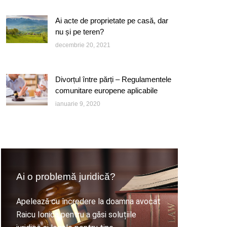
Ai acte de proprietate pe casă, dar
nu și pe teren?
decembrie 20, 2021
Divorțul între părți – Regulamentele
comunitare europene aplicabile
ianuarie 9, 2020
Ai o problemă juridică?
Apelează cu încredere la doamna avocat
Raicu Ionica pentru a găsi soluțiile