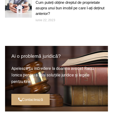
Cum puteți obține dreptul de proprietate
asupra unui bun imobil pe care l-ați deținut
anterior?
iunie 22, 2023
Ai o problemă juridică?
Apelează cu încredere la doamna avocat Raicu
Ionica pentru a găsi soluțiile juridice și legale
pentru tine.
Contactează