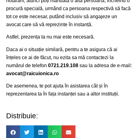
hotărârii, atunci poți mandata o altă persoană, încheind o
procură specială, urmând ca persoana respectivă să facă
tot ce este necesar, putând inclusiv să angajeze un
avocat care să vă reprezinte în instanță.
Astfel, prezența ta nu mai este necesară.
Daca ai o situație similară, pentru a te asigura că ai
înțeles ce ai de făcut, nu ezita sa mă contactezi la
numărul de telefon
0721.219.108
sau la adresa de e-mail:
avocat@raicuionica.ro
De asemenea, te pot ajuta în asistarea cât și în
reprezentarea ta în fața instanței sau a altor instituții.
Distribuie: