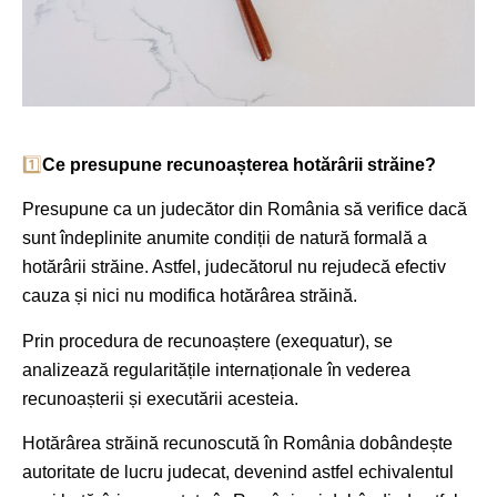
1️⃣
Ce presupune recunoașterea hotărârii străine?
Presupune ca un judecător din România să verifice dacă
sunt îndeplinite anumite condiții de natură formală a
hotărârii străine. Astfel, judecătorul nu rejudecă efectiv
cauza și nici nu modifica hotărârea străină.
Prin procedura de recunoaștere (exequatur), se
analizează regularitățile internaționale în vederea
recunoașterii și executării acesteia.
Hotărârea străină recunoscută în România dobândește
autoritate de lucru judecat, devenind astfel echivalentul