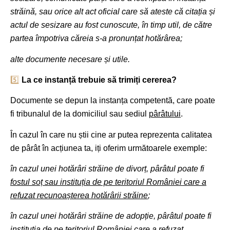
străină, sau orice alt act oficial care să ateste că citația și
actul de sesizare au fost cunoscute, în timp util, de către
partea împotriva căreia s-a pronunțat hotărârea;
alte documente necesare și utile.
5️⃣
La ce instanță trebuie să trimiți cererea?
Documente se depun la instanța competentă, care poate
fi tribunalul de la domiciliul sau sediul
pârâtului
.
În cazul în care nu știi cine ar putea reprezenta calitatea
de pârât în acțiunea ta, iți oferim următoarele exemple:
în cazul unei hotărâri străine de divorț, pârâtul poate fi
fostul soț sau instituția de pe teritoriul României care a
refuzat recunoașterea hotărârii străine
;
în cazul unei hotărâri străine de adopție, pârâtul poate fi
instituția de pe teritoriul României care a refuzat