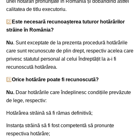
unei hotărâri pronunțate în România și dobândind astfel
calitatea de titlu executoriu.
2️⃣
Este necesară recunoașterea tuturor hotărârilor
străine în România?
Nu
. Sunt exceptate de la prezenta procedură hotărârile
care sunt recunoscute de plin drept, respectiv acelea care
privesc statutul personal al celui îndreptățit la a-i fi
recunoscută hotărârea.
3️⃣
Orice hotărâre poate fi recunoscută?
Nu.
Doar hotărârile care îndeplinesc condițiile prevăzute
de lege, respectiv:
Hotărârea străină să fi rămas definitivă;
Instanța străină să fi fost competentă să pronunțe
respectiva hotărâre;