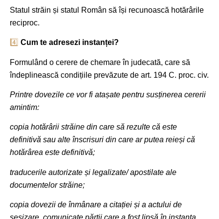
Statul străin și statul Român să își recunoască hotărârile
reciproc.
4️⃣
Cum te adresezi instanței?
Formulând o cerere de chemare în judecată, care să
îndeplinească condițiile prevăzute de art. 194 C. proc. civ.
Printre dovezile ce vor fi atașate pentru susținerea cererii
amintim:
copia hotărârii străine din care să rezulte că este
definitivă sau alte înscrisuri din care ar putea reieși că
hotărârea este definitivă;
traducerile autorizate și legalizate/ apostilate ale
documentelor străine;
copia dovezii de înmânare a citației și a actului de
sesizare, comunicate părții care a fost lipsă în instanța