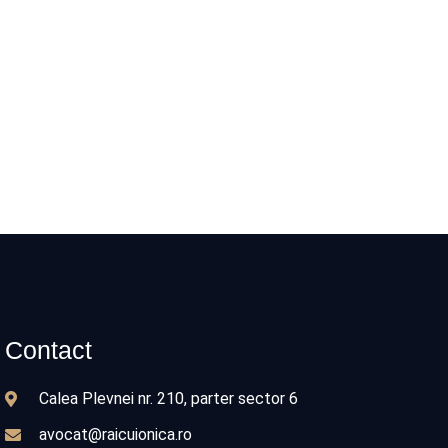
Contact
Calea Plevnei nr. 210, parter sector 6
avocat@raicuionica.ro