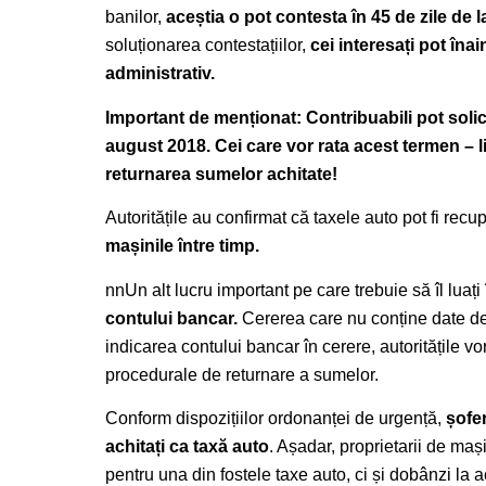
banilor,
aceștia o pot contesta în 45 de zile de
soluționarea contestațiilor,
cei interesați pot îna
administrativ.
Important de menționat: Contribuabili pot solici
august 2018. Cei care vor rata acest termen – l
returnarea sumelor achitate!
Autoritățile au confirmat că taxele auto pot fi rec
mașinile între timp.
nnUn alt lucru important pe care trebuie să îl luaț
contului bancar.
Cererea care nu conține date d
indicarea contului bancar în cerere, autoritățile vor 
procedurale de returnare a sumelor.
Conform dispozițiilor ordonanței de urgență,
șofe
achitați ca taxă auto
. Așadar, proprietarii de ma
pentru una din fostele taxe auto, ci și dobânzi la a