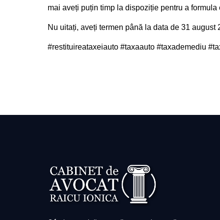
mai aveți puțin timp la dispoziție pentru a formula c
Nu uitați, aveți termen până la data de 31 august 
#restituireataxeiauto #taxaauto #taxademediu #t