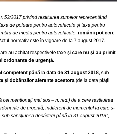
. 52/2017 privind restituirea sumelor reprezentând
taxa de poluare pentru autovehicule și taxa pentru
 timbru de mediu pentru autovehicule
,
românii pot cere
ctul normativ este în vigoare de la 7 august 2017.
care au achitat respectivele taxe și
care nu și-au primit
tei ordonanțe de urgență.
cal competent până la data de
31 august 2018
, sub
te și dobânzilor aferente acestora
(de la data plății
că cei menționați mai sus – n. red.) de a cere restituirea
 ordonanțe de urgență, indiferent de momentul la care s-
un sub sancțiunea decăderii până la 31 august 2018”
,