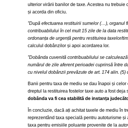
ulterior virării banilor de taxe. Acestea nu trebuie
și acorda din oficiu.
”După efectuarea restituirii sumelor (…), organul
contribuabilului în cel mult 15 zile de la data restit
ordonanța de urgență pentru restituirea taxelor/tim
calculul dobânzilor și apoi acordarea lor.
”Dobânda cuvenită contribuabilului se calculează 
numărul de zile aferent perioadei cuprinsă între data
cu nivelul dobânzii prevăzute de art. 174 alin. (5) 
Banii pentru taxa de mediu se dau înapoi și celor c
dreptul la restituirea fostelor taxe auto a fost deja
dobânda va fi cea stabilită de instanța judecă
În concluzie, dacă ați achitat taxele de mediu în tr
reprezentând taxa specială pentru autoturisme și 
taxa pentru emisiile poluante provenite de la aut