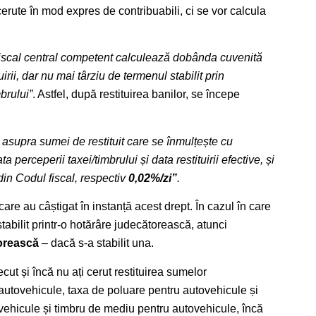
 cerute în mod expres de contribuabili, ci se vor calcula
 fiscal central competent calculează dobânda cuvenită
uirii, dar nu mai târziu de termenul stabilit prin
brului”
. Astfel, după restituirea banilor, se începe
asupra sumei de restituit care se înmulțește cu
 perceperii taxei/timbrului și data restituirii efective, și
din Codul fiscal, respectiv
0,02%/zi”
.
are au câștigat în instanță acest drept. În cazul în care
 stabilit printr-o hotărâre judecătorească, atunci
torească
– dacă s-a stabilit una.
ecut și încă nu ați cerut restituirea sumelor
autovehicule, taxa de poluare pentru autovehicule și
ovehicule și timbru de mediu pentru autovehicule, încă