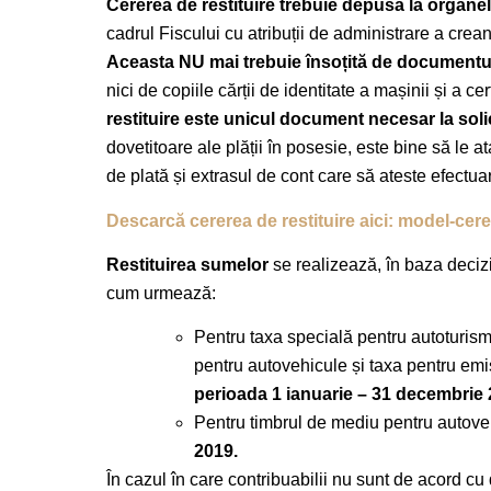
Cererea de restituire trebuie depusă la organe
cadrul Fiscului cu atribuții de administrare a creanț
Aceasta NU mai trebuie însoțită de documentul 
nici de copiile cărții de identitate a mașinii și a ce
restituire este unicul document necesar la solic
dovetitoare ale plății în posesie, este bine să le at
de plată și extrasul de cont care să ateste efectuar
Descarcă cererea de restituire aici: model-cerer
Restituirea sumelor
se realizează, în baza deciz
cum urmează:
Pentru taxa specială pentru autoturism
pentru autovehicule și taxa pentru emi
perioada 1 ianuarie – 31 decembrie 
Pentru timbrul de mediu pentru autove
2019.
În cazul în care contribuabilii nu sunt de acord cu 