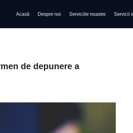
Acasă
Despre noi
Serviciile noastre
Servicii 
Termen de depunere a