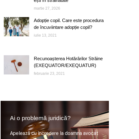
ești în străinătate
martie 27, 2026
Adopție copil. Care este procedura
de încuviintare adopție copil?
iulie 13, 2021
Recunoașterea Hotărârilor Străine
(EXEQUATOR/EXEQUATUR)
februarie 23, 2021
Ai o problemă juridică?
Apelează cu încredere la doamna avocat