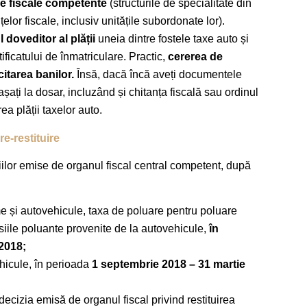
le fiscale competente
(structurile de specialitate din
elor fiscale, inclusiv unitățile subordonate lor).
doveditor al plății
uneia dintre fostele taxe auto și
rtificatului de înmatriculare. Practic,
cererea de
itarea banilor.
Însă, dacă încă aveți documentele
așați la dosar, incluzând și chitanța fiscală sau ordinul
ea plății taxelor auto.
e-restituire
iilor emise de organul fiscal central competent, după
e și autovehicule, taxa de poluare pentru poluare
siile poluante provenite de la autovehicule,
în
2018;
hicule, în perioada
1 septembrie 2018 – 31 martie
decizia emisă de organul fiscal privind restituirea