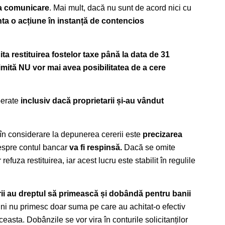
 la comunicare
. Mai mult, dacă nu sunt de acord nici cu
inta o acțiune în instanță de contencios
ta restituirea fostelor taxe până la data de 31
imită NU vor mai avea posibilitatea de a cere
uperate
inclusiv dacă proprietarii și-au vândut
i în considerare la depunerea cererii este
precizarea
espre contul bancar
va fi respinsă.
Dacă se omite
refuza restituirea, iar acest lucru este stabilit în regulile
rii au dreptul să primească și dobândă pentru banii
șini nu primesc doar suma pe care au achitat-o efectiv
ceasta. Dobânzile se vor vira în conturile solicitanților