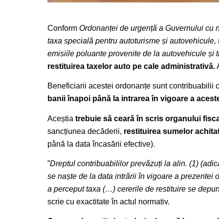
Conform
Ordonanței de urgență a Guvernului cu nr
taxa specială pentru autoturisme și autovehicule, 
emisiile poluante provenite de la autovehicule și
restituirea taxelor auto pe cale administrativă.
A
Beneficiarii acestei ordonanțe sunt contribuabilii 
banii înapoi până la intrarea în vigoare a aces
Aceștia
trebuie să ceară în scris organului fis
sancțiunea decăderii,
restituirea sumelor achita
până la data încasării efective).
”
Dreptul contribuabililor prevăzuți la alin. (1) (adi
se naște de la data intrării în vigoare a prezentei
a perceput taxa (…) cererile de restituire se dep
scrie cu exactitate în actul normativ.