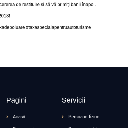
ererea de restituire și să vă primiți banii înapoi.
2018!
axadepoluare #taxaspecialapentruautoturisme
Pagini
Servicii
Acasă
Persoane fizice